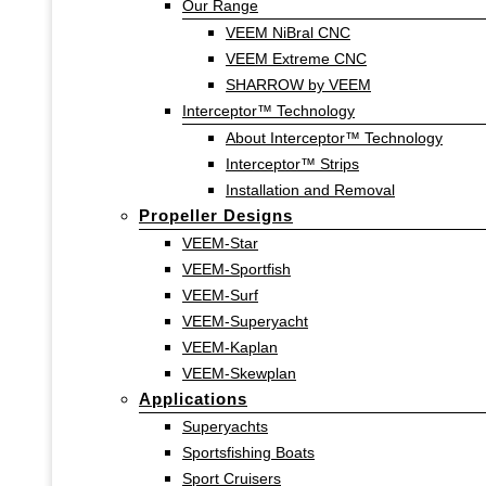
Our Range
VEEM NiBral CNC
VEEM Extreme CNC
SHARROW by VEEM
Interceptor™ Technology
About Interceptor™ Technology
Interceptor™ Strips
Installation and Removal
Propeller Designs
VEEM-Star
VEEM-Sportfish
VEEM-Surf
VEEM-Superyacht
VEEM-Kaplan
VEEM-Skewplan
Applications
Superyachts
Sportsfishing Boats
Sport Cruisers