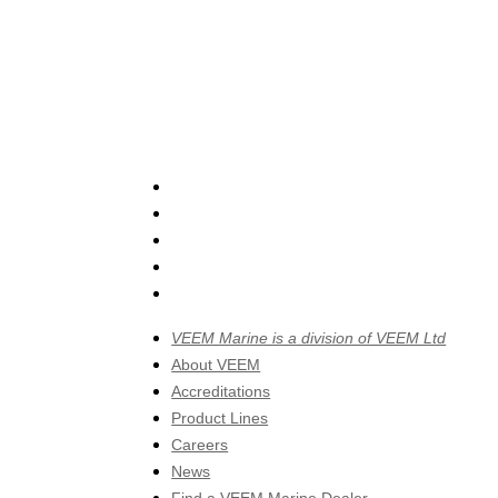
Skip
to
main
content
x-
twitter
facebook
linkedin
youtube
instagram
VEEM Marine is a division of VEEM Ltd
About VEEM
Accreditations
Product Lines
Careers
News