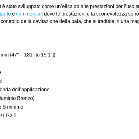
è stato sviluppato come un’elica ad alte prestazioni per l’uso su
iporto
e
commerciali
dove le prestazioni e la scorrevolezza so
controllo della cavitazione della pala, che si traduce in una ma
m (47″ – 181″ [o 15’1″])
o
di
onda dell’applicazione
lluminio Bronzo)
e S minimo
/1 G2.5