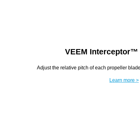
VEEM Interceptor™
Adjust the relative pitch of each propeller bla
Learn more >
Prope