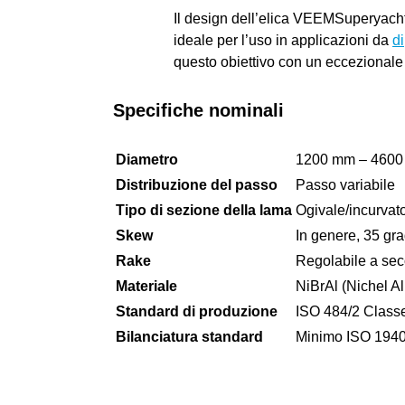
Il design dell’elica VEEMSuperyacht 
ideale per l’uso in applicazioni da
d
questo obiettivo con un eccezionale 
Specifiche nominali
Diametro
1200 mm – 4600 m
Distribuzione del passo
Passo variabile
Tipo di sezione della lama
Ogivale/incurvat
Skew
In genere, 35 gra
Rake
Regolabile a sec
Materiale
NiBrAl (Nichel A
Standard di produzione
ISO 484/2 Class
Bilanciatura standard
Minimo ISO 1940