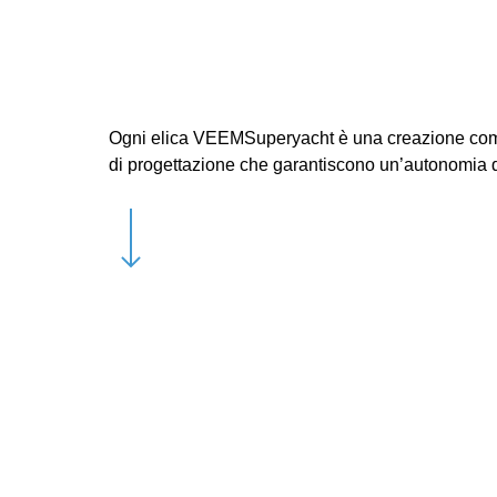
VEEMSuperyacht
veem superyacht propeller
Ogni elica VEEMSuperyacht è una creazione compl
di progettazione che garantiscono un’autonomia d
Navigate to the next section
veem superyacht propeller