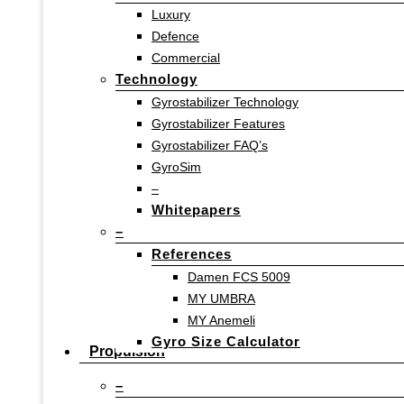
Luxury
Defence
Commercial
Technology
Gyrostabilizer Technology
Gyrostabilizer Features
Gyrostabilizer FAQ’s
GyroSim
–
Whitepapers
–
References
Damen FCS 5009
MY UMBRA
MY Anemeli
Gyro Size Calculator
Propulsion
–