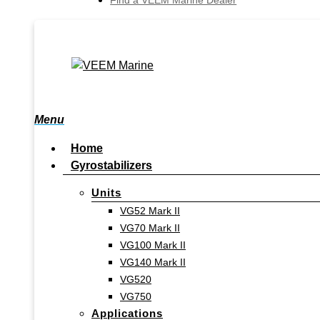
Find a VEEM Marine Dealer
search
Menu
Home
Gyrostabilizers
Units
VG52 Mark II
VG70 Mark II
VG100 Mark II
VG140 Mark II
VG520
Hit enter to search or ESC to close
VG750
Applications