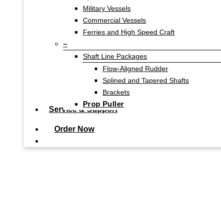
Military Vessels
Commercial Vessels
Ferries and High Speed Craft
–
Shaft Line Packages
Flow-Aligned Rudder
Splined and Tapered Shafts
Brackets
Prop Puller
Service & Support
Order Now
search